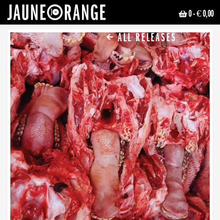
0
- € 0,00
JAUNE ORANGE
ALL RELEASES