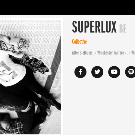
SUPERLUX
BE
Collective
After 3 albums, « Winchester Fanfare », « Wi