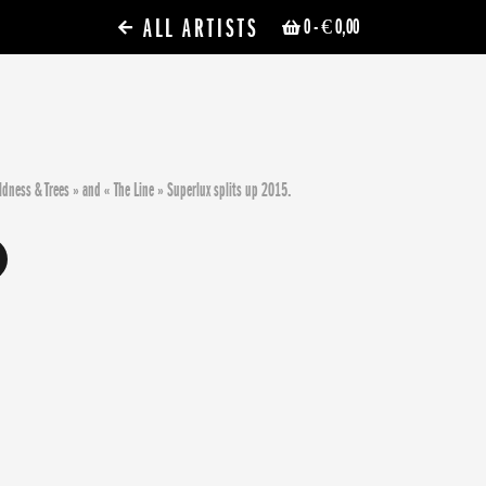
ALL ARTISTS
0
- € 0,00
ldness & Trees » and « The Line » Superlux splits up 2015.