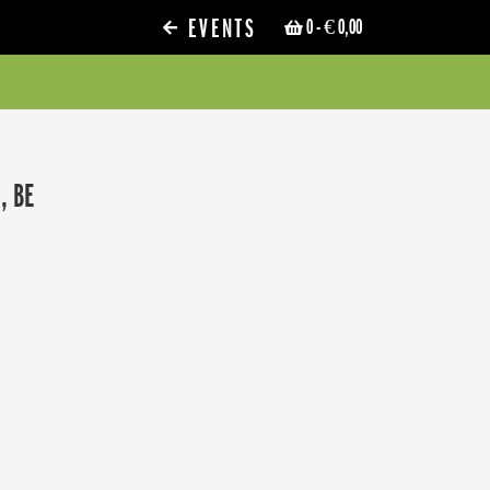
EVENTS
0
- € 0,00
, BE