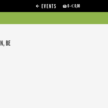
EVENTS
0
- € 0,00
N, BE