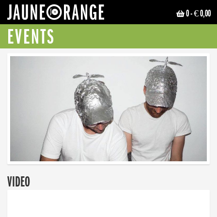
0
- € 0,00
JAUNE ORANGE
EVENTS
VIDEO