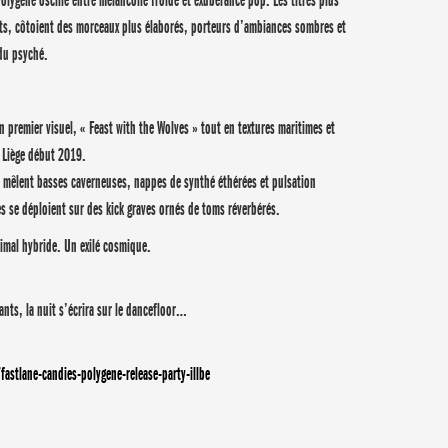
olygene oscille entre mélancolie froide et exubérance pop. Les titres plus
nts, côtoient des morceaux plus élaborés, porteurs d’ambiances sombres et
 du psyché.
un premier visuel, « Feast with the Wolves » tout en textures maritimes et
à Liège début 2019.
 mêlent basses caverneuses, nappes de synthé éthérées et pulsation
es se déploient sur des kick graves ornés de toms réverbérés.
animal hybride. Un exilé cosmique.
ts, la nuit s’écrira sur le dancefloor…
stlane-candies-polygene-release-party-illbe