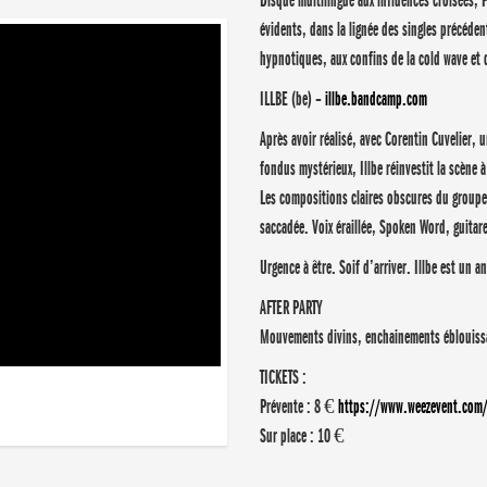
Disque multilingue aux influences croisées, P
évidents, dans la lignée des singles précéde
hypnotiques, aux confins de la cold wave et
ILLBE (be) –
illbe.bandcamp.com
Après avoir réalisé, avec Corentin Cuvelier, 
fondus mystérieux, Illbe réinvestit la scène 
Les compositions claires obscures du groupe
saccadée. Voix éraillée, Spoken Word, guitar
Urgence à être. Soif d’arriver. Illbe est un 
AFTER PARTY
Mouvements divins, enchainements éblouissan
TICKETS :
Prévente : 8 €
https://www.weezevent.com/fa
Sur place : 10 €