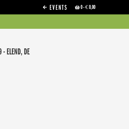
EVENTS
0
- € 0,00
 - ELEND, DE