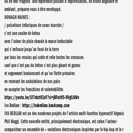
ou de leur fragilité. Une expérience puisant d’improvisation, de drone angulaire et
ambiant, préparez-vous à être enveloppé.
OONAGH HAINES :
/ pulsations telluriques de coeur écorché /
c’est une coulée de béton
avec l’odeur de pluie chaude la masse inéluctable
qui s’enfonce jusqu’au fond de la terre
par tous les recoins qui scèle et relie toutes les crevasses
sauf que c’est pas du béton c’est plus gluant et gazeux
et vaguement luminescent et qu’on flotte précaires
en recevant les ondulations de nos pairs
en accepter les franchises et vulnérabilités
https://youtu.be/Sf7ehzt92aY?si=jBFwtH5-0VglLNMv
Iva Bedlam :
https://ivabedlam.bandcamp.com
IVA BEDLAM est un des nombreux projets de l’artiste multi-facettes hyperactif liégeois
Phil Maggi. Cette nouvelle entité, principalement électronique, est selon l’auteur-
compositeur un ensemble de « variations électroniques inspirées par le hip-hop et le r