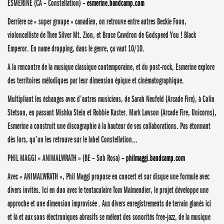
ESMERINE (CA – Constellation) –
esmerine.bandcamp.com
Derrière ce « super groupe » canadien, on retrouve entre autres Beckie Foon,
violoncelliste de Thee Silver Mt. Zion, et Bruce Cawdron de Godspeed You ! Black
Emperor. En name dropping, dans le genre, ça vaut 10/10.
A la rencontre de la musique classique contemporaine, et du post-rock, Esmerine explore
des territoires mélodiques par leur dimension épique et cinématographique.
Multipliant les échanges avec d’autres musiciens, de Sarah Neufeld (Arcade Fire), à Colin
Stetson, en passant Mishka Stein et Robbie Kuster. Mark Lawson (Arcade Fire, Unicorns),
Esmerine a construit une discographie à la hauteur de ses collaborations. Pas étonnant
dès lors, qu’on les
retrouve sur le label Constellation…
PHIL MAGGI « ANIMALWRATH » (BE – Sub Rosa) –
philmaggi.bandcamp.com
Avec « ANIMALWRATH », Phil Maggi propose en concert et sur disque une formule avec
divers invités. Ici en duo avec le tentaculaire Tom Malmendier, le projet développe une
approche et une dimension improvisée . Aux divers enregistrements de terrain glanés ici
et là et aux sons électroniques abrasifs se mêlent des sonorités free-jazz, de la musique