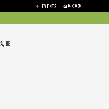
EVENTS
0
- € 0,00
A, BE