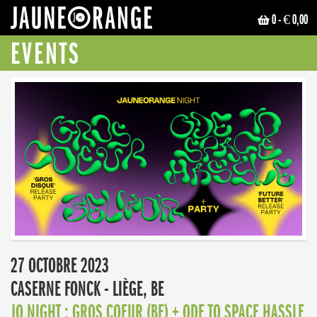
0
- € 0,00
JAUNE ORANGE
EVENTS
27 OCTOBRE 2023
CASERNE FONCK - LIÈGE, BE
JO NIGHT : GROS COEUR (BE) + ODE TO SPACE HASSLE