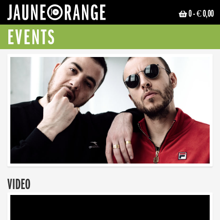
0
- € 0,00
JAUNE ORANGE
EVENTS
VIDEO