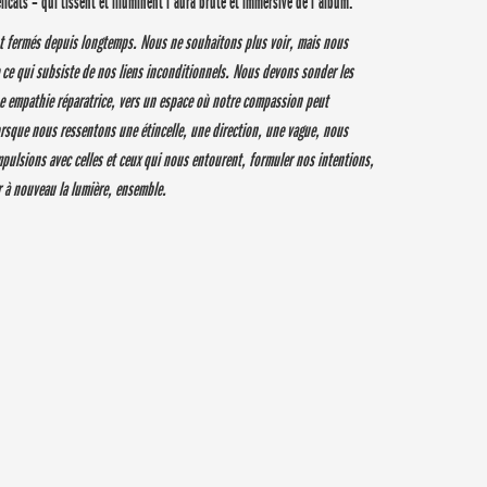
délicats – qui tissent et illuminent l’aura brute et immersive de l’album.
nt fermés depuis longtemps. Nous ne souhaitons plus voir, mais nous
e ce qui subsiste de nos liens inconditionnels. Nous devons sonder les
ne empathie réparatrice, vers un espace où notre compassion peut
orsque nous ressentons une étincelle, une direction, une vague, nous
mpulsions avec celles et ceux qui nous entourent, formuler nos intentions,
r à nouveau la lumière, ensemble.