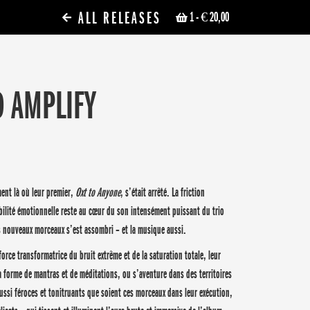
ALL RELEASES
1
- € 20,00
 AMPLIFY
ent là où leur premier,
Oxt to Anyone
, s’était arrêté. La friction
ibilité émotionnelle reste au cœur du son intensément puissant du trio
s nouveaux morceaux s’est assombri – et la musique aussi.
force transformatrice du bruit extrême et de la saturation totale, leur
 forme de mantras et de méditations, ou s’aventure dans des territoires
Aussi féroces et tonitruants que soient ces morceaux dans leur exécution,