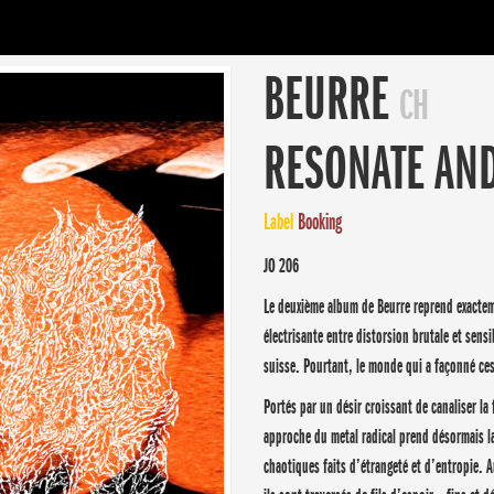
BEURRE
CH
RESONATE AND
Label
Booking
JO 206
Le deuxième album de Beurre reprend exactem
électrisante entre distorsion brutale et sens
suisse. Pourtant, le monde qui a façonné ce
Portés par un désir croissant de canaliser la 
approche du metal radical prend désormais la
chaotiques faits d’étrangeté et d’entropie. 