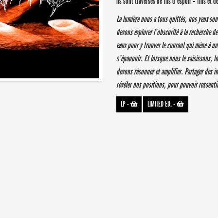
ils sont traversés de fils d’espoir – fins et 
La lumière nous a tous quittés, nos yeux so
devons explorer l’obscurité à la recherche d
eaux pour y trouver le courant qui mène à u
s’épanouir. Et lorsque nous le saisissons, l
devons résonner et amplifier. Partager des i
révéler nos positions, pour pouvoir ressenti
LP
-
LIMITED ED.
-