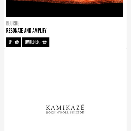
BEURRE
RESONATE AND AMPLIFY
LP
-
LIMITED ED.
-