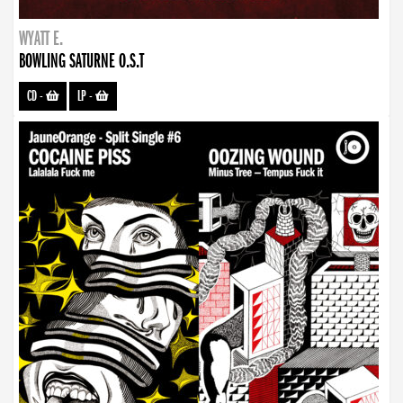
WYATT E.
BOWLING SATURNE O.S.T
CD
-
LP
-