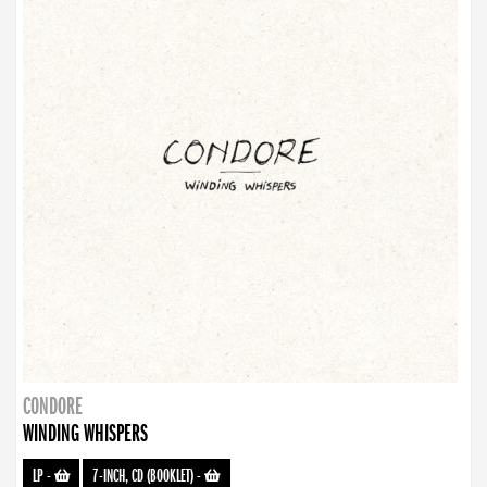
CONDORE
WINDING WHISPERS
LP
-
7-INCH, CD (BOOKLET)
-