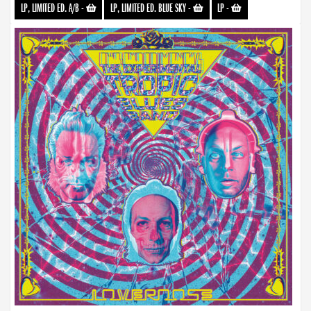
LP, LIMITED ED. A/B
-
LP, LIMITED ED. BLUE SKY
-
LP
-