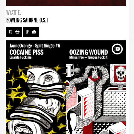
WYATT E.
BOWLING SATURNE O.S.T
CD
-
LP
-