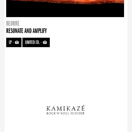
BEURRE
RESONATE AND AMPLIFY
LP
-
LIMITED ED.
-