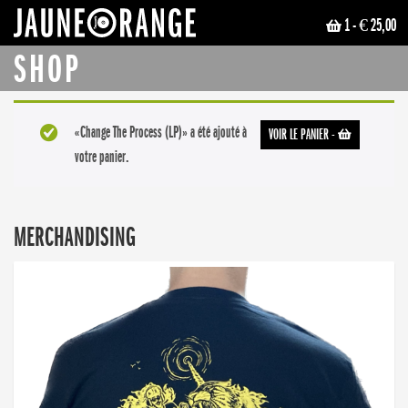
1
- € 25,00
JAUNE ORANGE
SHOP
«Change The Process (LP)» a été ajouté à
VOIR LE PANIER
-
votre panier.
MERCHANDISING