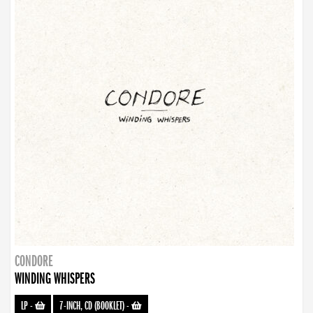
CONDORE
WINDING WHISPERS
LP
-
7-INCH, CD (BOOKLET)
-