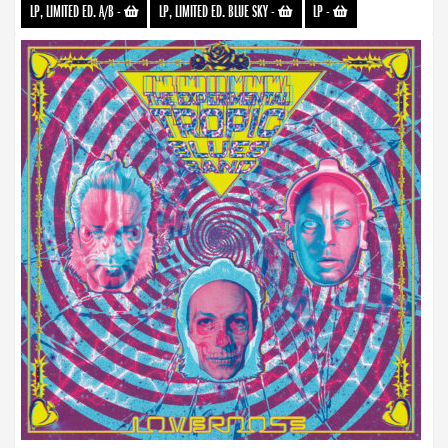
LP, LIMITED ED. A/B
-
LP, LIMITED ED. BLUE SKY
-
LP
-