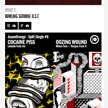
WYATT E.
BOWLING SATURNE O.S.T
CD
-
LP
-