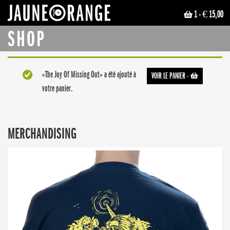
1
- € 15,00
JAUNE ORANGE
SHOP
«The Joy Of Missing Out» a été ajouté à
VOIR LE PANIER
-
votre panier.
MERCHANDISING