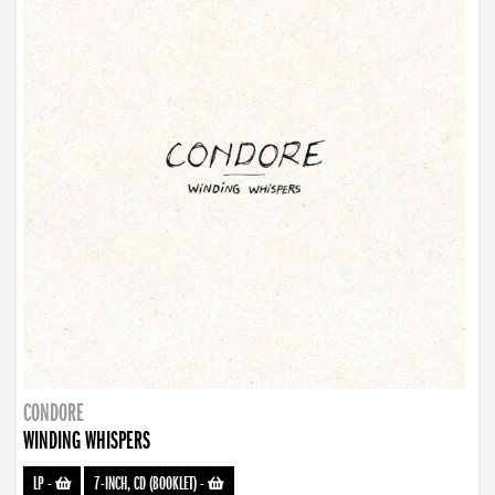
CONDORE
WINDING WHISPERS
LP
-
7-INCH, CD (BOOKLET)
-