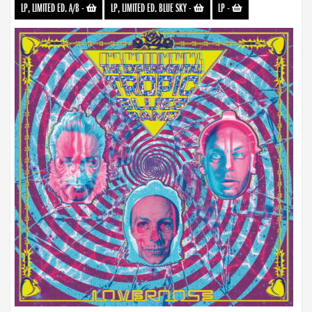
LP, LIMITED ED. A/B
-
LP, LIMITED ED. BLUE SKY
-
LP
-