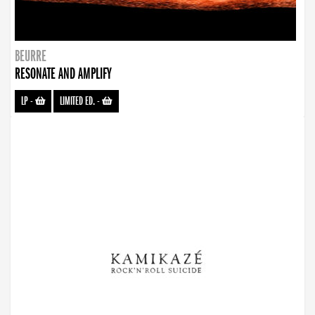
BEURRE
RESONATE AND AMPLIFY
LP
-
LIMITED ED.
-