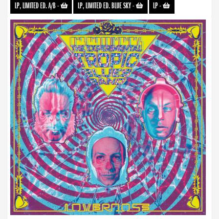
LP, LIMITED ED. A/B
-
LP, LIMITED ED. BLUE SKY
-
LP
-