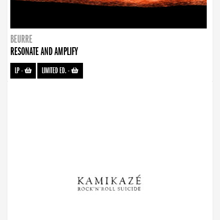
BEURRE
RESONATE AND AMPLIFY
LP
-
LIMITED ED.
-