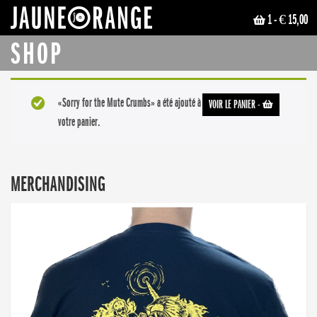
1
- € 15,00
JAUNE ORANGE
SHOP
«Sorry for the Mute Crumbs» a été ajouté à
VOIR LE PANIER
-
votre panier.
MERCHANDISING