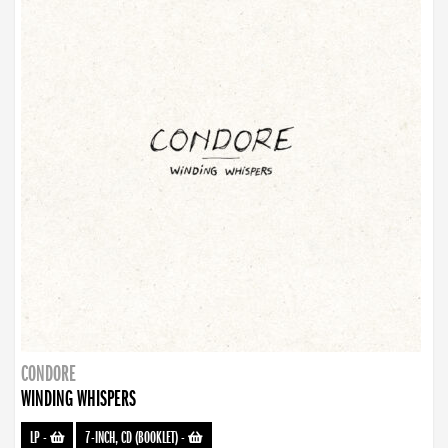
CONDORE
WINDING WHISPERS
LP
-
7-INCH, CD (BOOKLET)
-