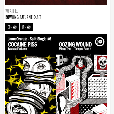
WYATT E.
BOWLING SATURNE O.S.T
CD
-
LP
-