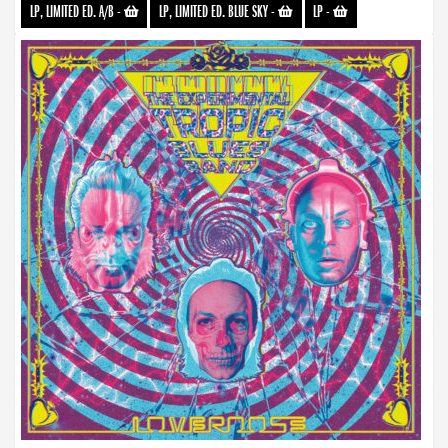
LP, LIMITED ED. A/B
-
LP, LIMITED ED. BLUE SKY
-
LP
-