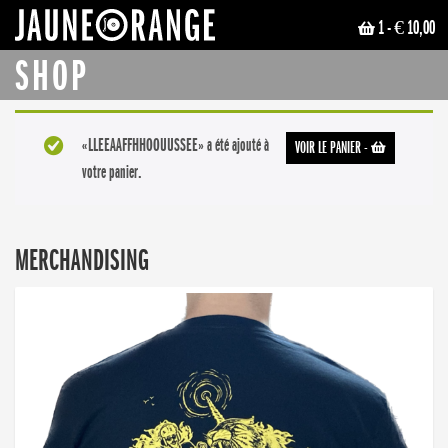
1
- € 10,00
JAUNE ORANGE
SHOP
«LLEEAAFFHHOOUUSSEE» a été ajouté à
VOIR LE PANIER
-
votre panier.
MERCHANDISING