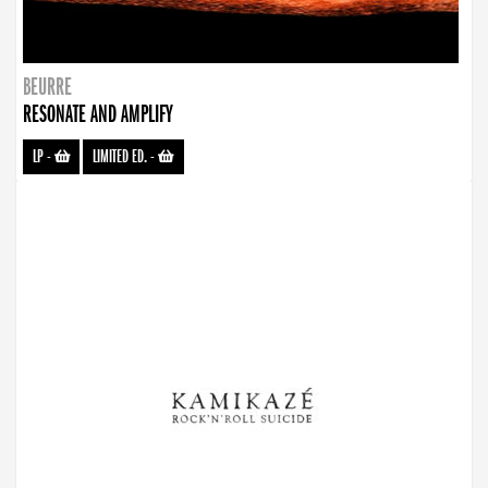
BEURRE
RESONATE AND AMPLIFY
LP
-
LIMITED ED.
-