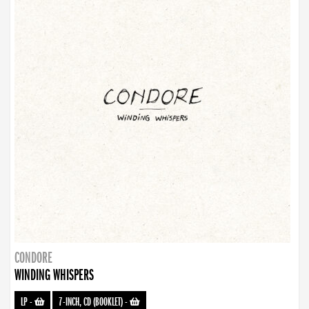
CONDORE
WINDING WHISPERS
LP
-
7-INCH, CD (BOOKLET)
-