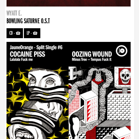
WYATT E.
BOWLING SATURNE O.S.T
CD
-
LP
-