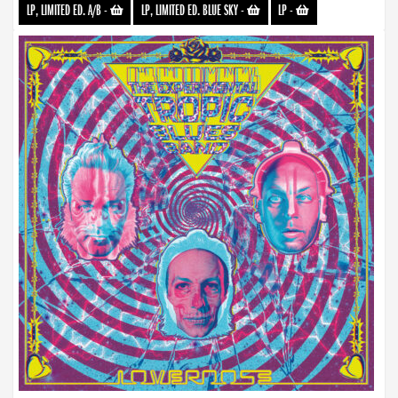
LP, LIMITED ED. A/B
-
LP, LIMITED ED. BLUE SKY
-
LP
-