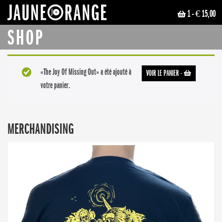
1
- € 15,00
JAUNE ORANGE
SHOP
«The Joy Of Missing Out» a été ajouté à
VOIR LE PANIER
-
votre panier.
MERCHANDISING