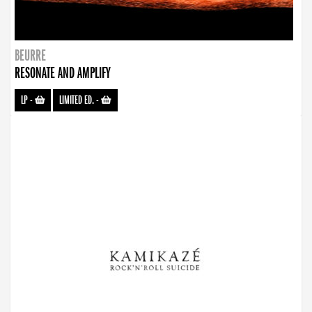
BEURRE
RESONATE AND AMPLIFY
LP
-
LIMITED ED.
-