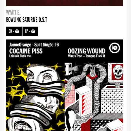
WYATT E.
BOWLING SATURNE O.S.T
CD
-
LP
-