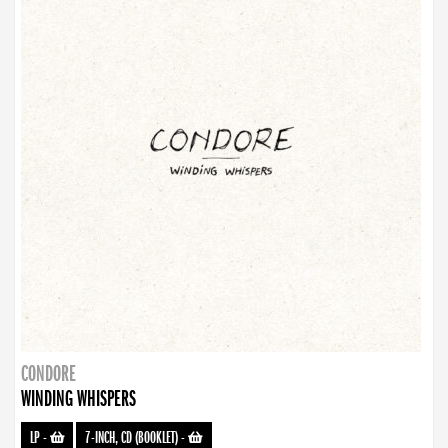
CONDORE
WINDING WHISPERS
LP
-
7-INCH, CD (BOOKLET)
-