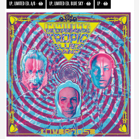
LP, LIMITED ED. A/B
-
LP, LIMITED ED. BLUE SKY
-
LP
-