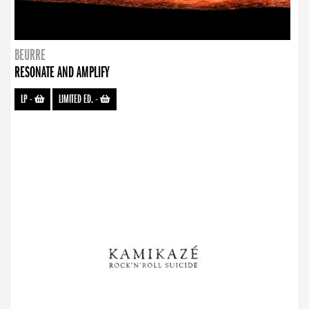
BEURRE
RESONATE AND AMPLIFY
LP
-
LIMITED ED.
-