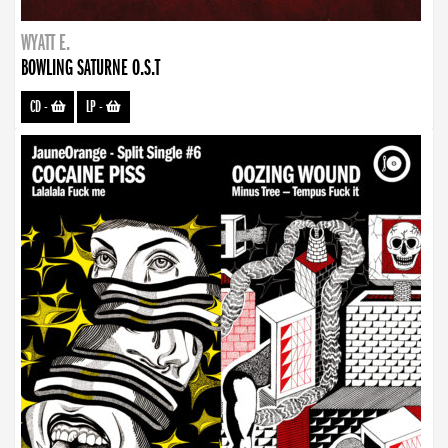
WYATT E.
BOWLING SATURNE O.S.T
CD
-
LP
-