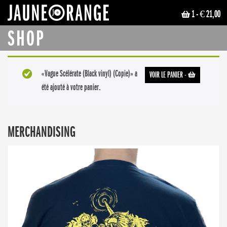
1
- € 21,00
JAUNE ORANGE
SHOP
«Vague Scélérate (Black vinyl) (Copie)» a
VOIR LE PANIER
-
été ajouté à votre panier.
MERCHANDISING