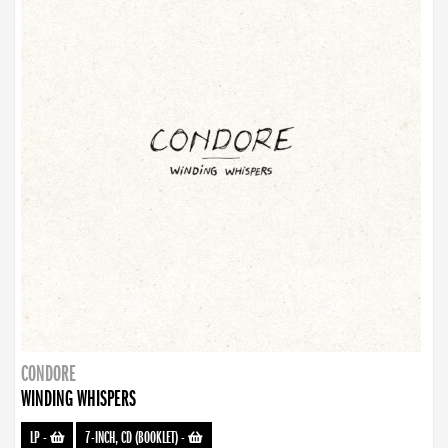
CONDORE
WINDING WHISPERS
LP
-
7-INCH, CD (BOOKLET)
-