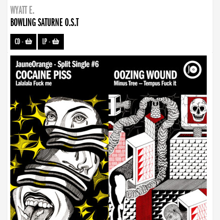
WYATT E.
BOWLING SATURNE O.S.T
CD
-
LP
-