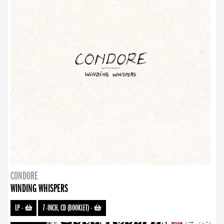
CONDORE
WINDING WHISPERS
LP
-
7-INCH, CD (BOOKLET)
-