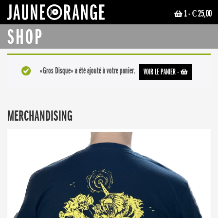
1
- € 25,00
JAUNE ORANGE
SHOP
«Gros Disque» a été ajouté à votre panier.
VOIR LE PANIER
-
MERCHANDISING