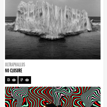
ULTRAPHALLUS
NO CLOSURE
CD
-
LP
-