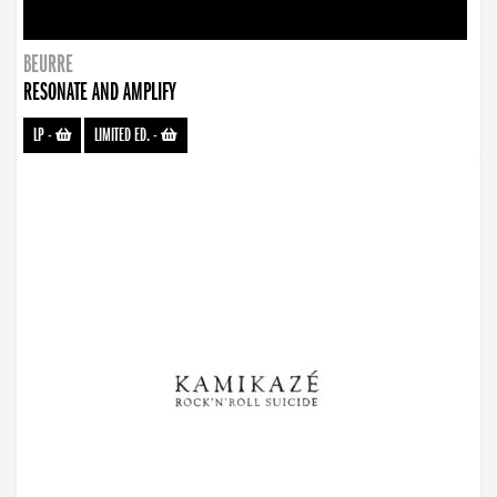
BEURRE
RESONATE AND AMPLIFY
LP
-
LIMITED ED.
-