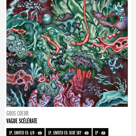
GROS COEUR
VAGUE SCÉLÉRATE
LP, LIMITED ED. A/B
-
LP, LIMITED ED. BLUE SKY
-
LP
-