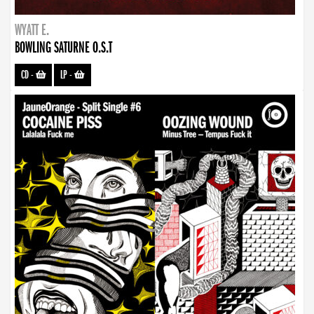
WYATT E.
BOWLING SATURNE O.S.T
CD
-
LP
-