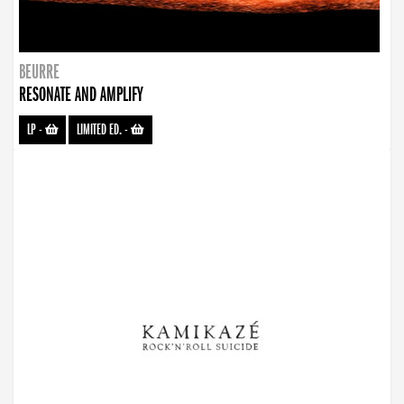
BEURRE
RESONATE AND AMPLIFY
LP
-
LIMITED ED.
-