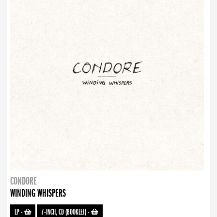
CONDORE
WINDING WHISPERS
LP
-
7-INCH, CD (BOOKLET)
-