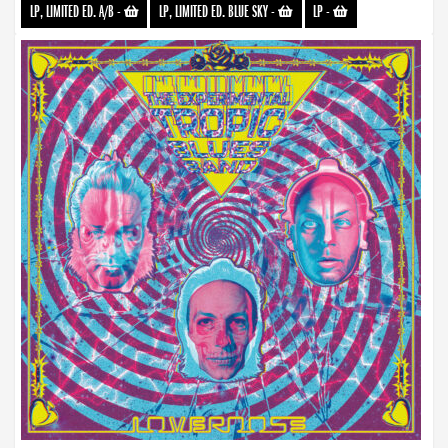
LP, LIMITED ED. A/B
-
LP, LIMITED ED. BLUE SKY
-
LP
-