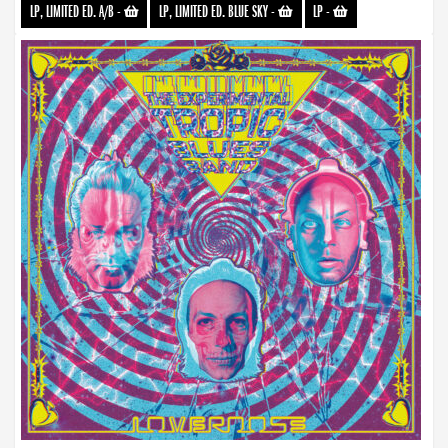
LP, LIMITED ED. A/B
-
LP, LIMITED ED. BLUE SKY
-
LP
-