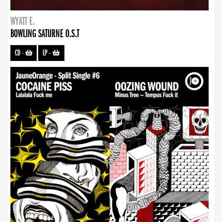
WYATT E.
BOWLING SATURNE O.S.T
CD
-
LP
-