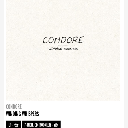
CONDORE
WINDING WHISPERS
LP
-
7-INCH, CD (BOOKLET)
-