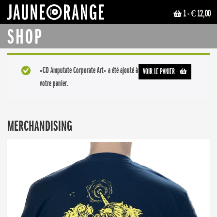
1
- € 12,00
JAUNE ORANGE
SHOP
«CD Amputate Corporate Art» a été ajouté à
VOIR LE PANIER
-
votre panier.
MERCHANDISING