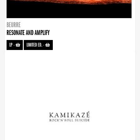
BEURRE
RESONATE AND AMPLIFY
LP
-
LIMITED ED.
-