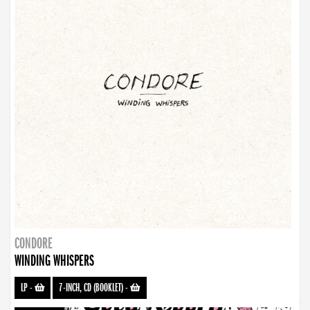
CONDORE
WINDING WHISPERS
LP
-
7-INCH, CD (BOOKLET)
-