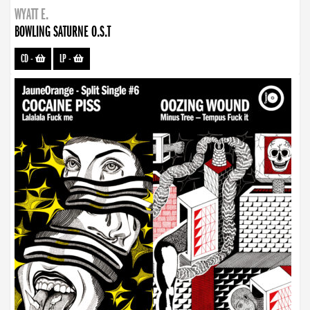
WYATT E.
BOWLING SATURNE O.S.T
CD
-
LP
-