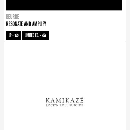
BEURRE
RESONATE AND AMPLIFY
LP
-
LIMITED ED.
-