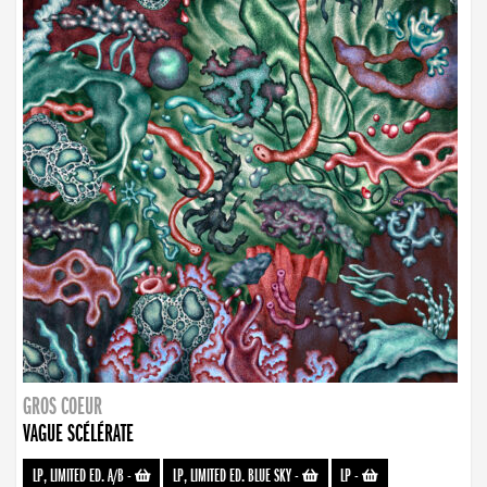
GROS COEUR
VAGUE SCÉLÉRATE
LP, LIMITED ED. A/B
-
LP, LIMITED ED. BLUE SKY
-
LP
-