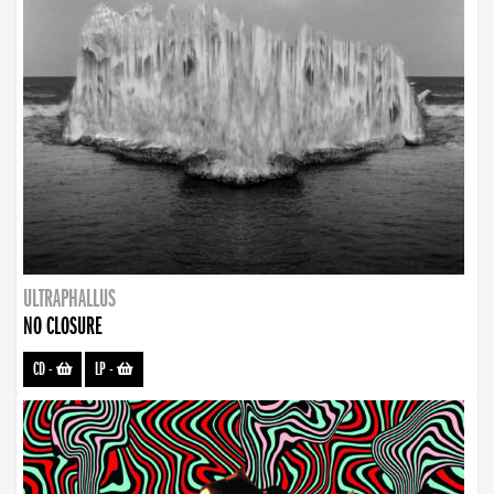
ULTRAPHALLUS
NO CLOSURE
CD
-
LP
-