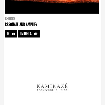
BEURRE
RESONATE AND AMPLIFY
LP
-
LIMITED ED.
-