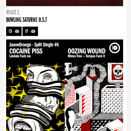
WYATT E.
BOWLING SATURNE O.S.T
CD
-
LP
-