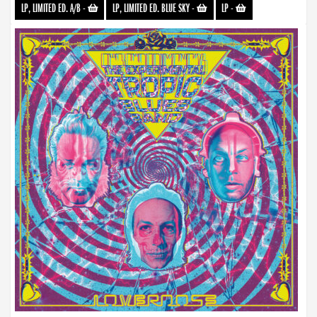
LP, LIMITED ED. A/B
-
LP, LIMITED ED. BLUE SKY
-
LP
-