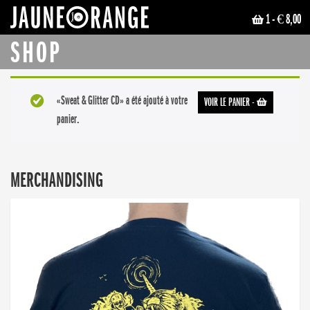
1
- € 8,00
JAUNE ORANGE
SHOP
«Sweat & Glitter CD» a été ajouté à votre
VOIR LE PANIER
-
panier.
MERCHANDISING