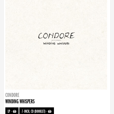
CONDORE
WINDING WHISPERS
LP
-
7-INCH, CD (BOOKLET)
-