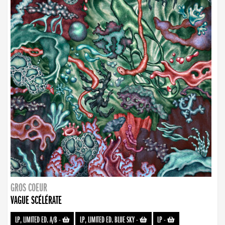
GROS COEUR
VAGUE SCÉLÉRATE
LP, LIMITED ED. A/B
-
LP, LIMITED ED. BLUE SKY
-
LP
-