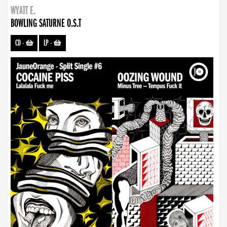
WYATT E.
BOWLING SATURNE O.S.T
CD
-
LP
-