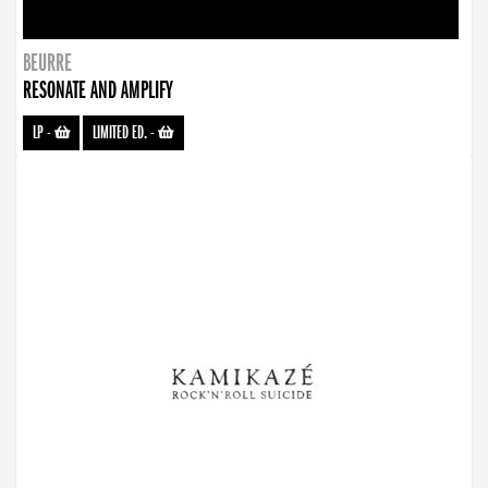
BEURRE
RESONATE AND AMPLIFY
LP
-
LIMITED ED.
-