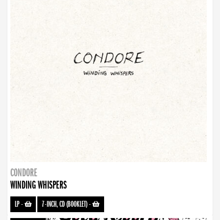
CONDORE
WINDING WHISPERS
LP
-
7-INCH, CD (BOOKLET)
-