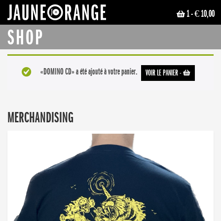
1
- € 10,00
JAUNE ORANGE
SHOP
«DOMINO CD» a été ajouté à votre panier.
VOIR LE PANIER
-
MERCHANDISING