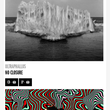
ULTRAPHALLUS
NO CLOSURE
CD
-
LP
-