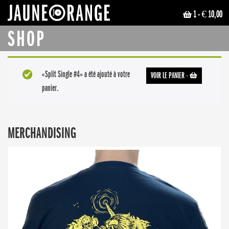
1
- € 10,00
JAUNE ORANGE
SHOP
«Split Single #4» a été ajouté à votre
VOIR LE PANIER
-
panier.
MERCHANDISING