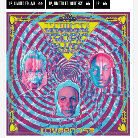
LP, LIMITED ED. A/B
-
LP, LIMITED ED. BLUE SKY
-
LP
-