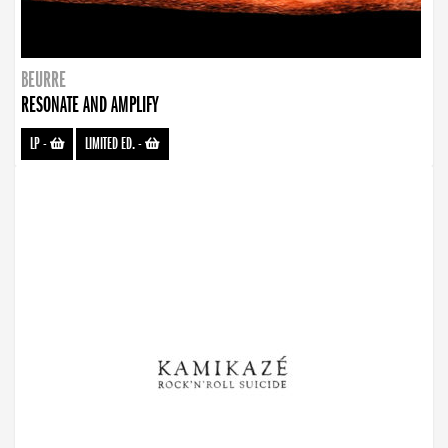
BEURRE
RESONATE AND AMPLIFY
LP
-
LIMITED ED.
-