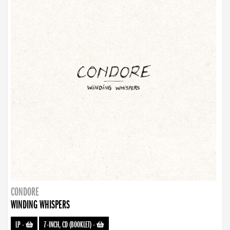
CONDORE
WINDING WHISPERS
LP
-
7-INCH, CD (BOOKLET)
-