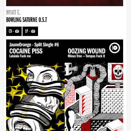
WYATT E.
BOWLING SATURNE O.S.T
CD
-
LP
-