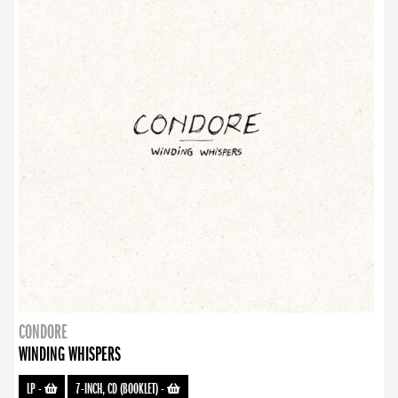
CONDORE
WINDING WHISPERS
LP
-
7-INCH, CD (BOOKLET)
-