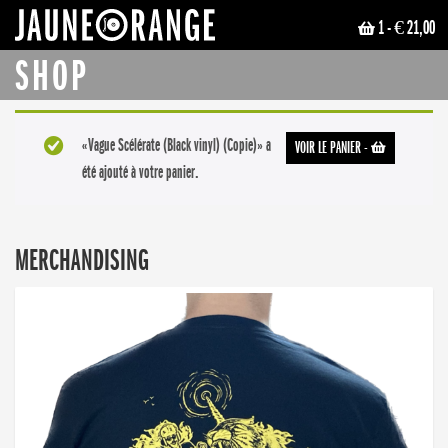
1
- € 21,00
JAUNE ORANGE
SHOP
«Vague Scélérate (Black vinyl) (Copie)» a
VOIR LE PANIER
-
été ajouté à votre panier.
MERCHANDISING