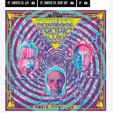
LP, LIMITED ED. A/B
-
LP, LIMITED ED. BLUE SKY
-
LP
-