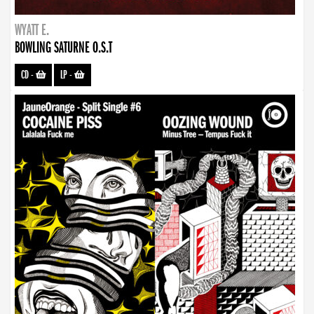
WYATT E.
BOWLING SATURNE O.S.T
CD
-
LP
-