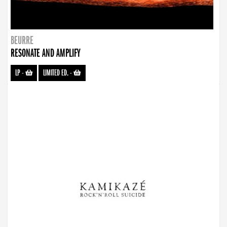
BEURRE
RESONATE AND AMPLIFY
LP
-
LIMITED ED.
-