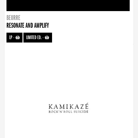
BEURRE
RESONATE AND AMPLIFY
LP
-
LIMITED ED.
-