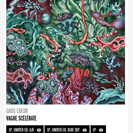
GROS COEUR
VAGUE SCÉLÉRATE
LP, LIMITED ED. A/B
-
LP, LIMITED ED. BLUE SKY
-
LP
-