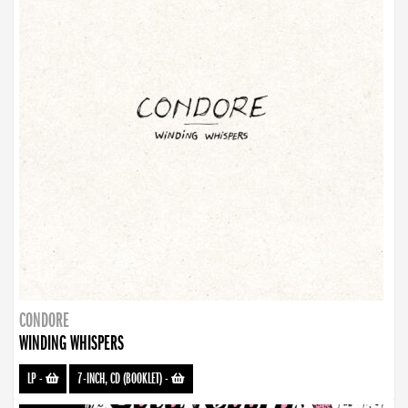
CONDORE
WINDING WHISPERS
LP
-
7-INCH, CD (BOOKLET)
-