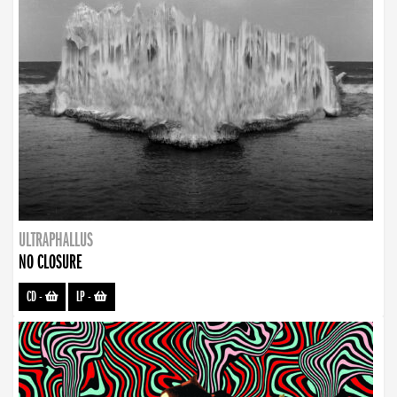
ULTRAPHALLUS
NO CLOSURE
CD
-
LP
-