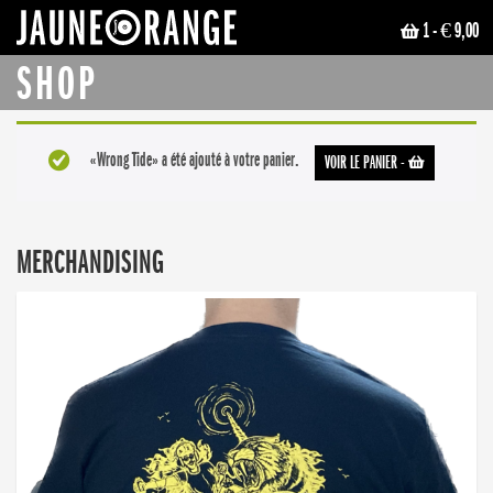
1
- € 9,00
JAUNE ORANGE
SHOP
«Wrong Tide» a été ajouté à votre panier.
VOIR LE PANIER
-
MERCHANDISING