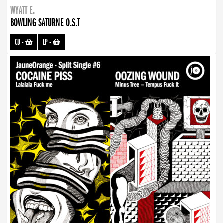
WYATT E.
BOWLING SATURNE O.S.T
CD
-
LP
-