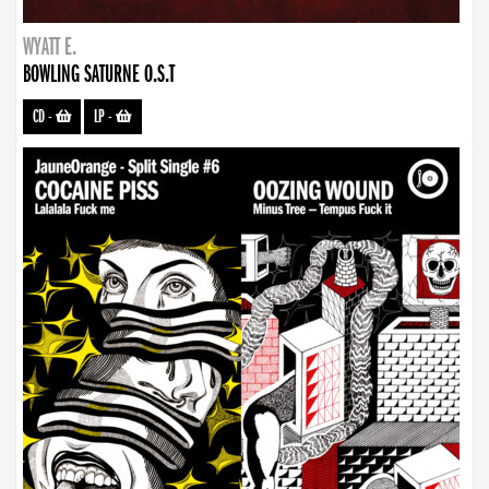
WYATT E.
BOWLING SATURNE O.S.T
CD
-
LP
-