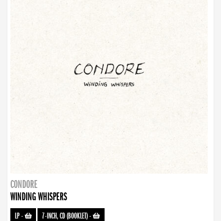
CONDORE
WINDING WHISPERS
LP
-
7-INCH, CD (BOOKLET)
-