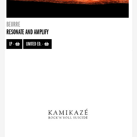
BEURRE
RESONATE AND AMPLIFY
LP
-
LIMITED ED.
-