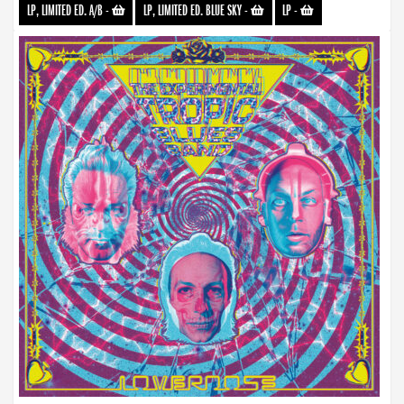
LP, LIMITED ED. A/B
-
LP, LIMITED ED. BLUE SKY
-
LP
-