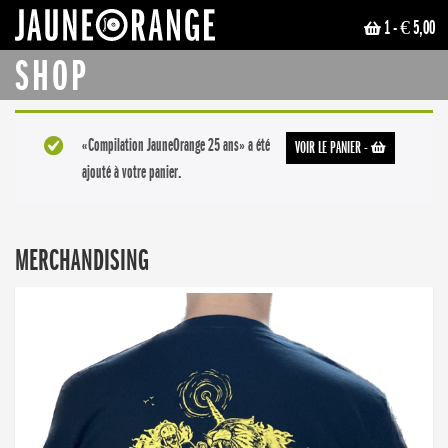
1
- € 5,00
JAUNE ORANGE
SHOP
«Compilation JauneOrange 25 ans» a été
VOIR LE PANIER
-
ajouté à votre panier.
MERCHANDISING