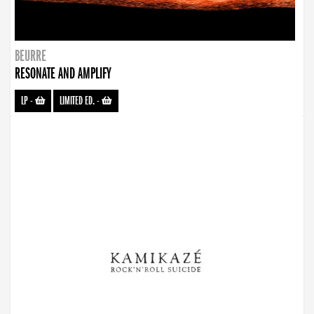
BEURRE
RESONATE AND AMPLIFY
LP
-
LIMITED ED.
-