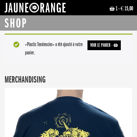
1
- € 15,00
JAUNE ORANGE
SHOP
«Plastic Tendencies» a été ajouté à votre
VOIR LE PANIER
-
panier.
MERCHANDISING