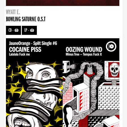
WYATT E.
BOWLING SATURNE O.S.T
CD
-
LP
-