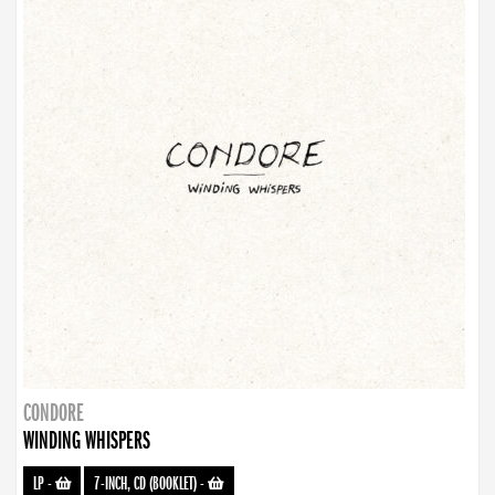
CONDORE
WINDING WHISPERS
LP
-
7-INCH, CD (BOOKLET)
-