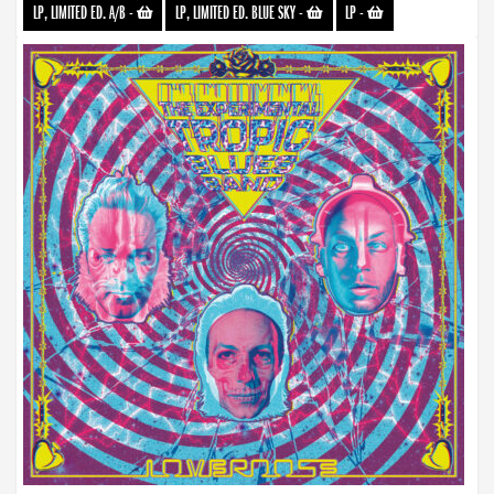
LP, LIMITED ED. A/B
-
LP, LIMITED ED. BLUE SKY
-
LP
-