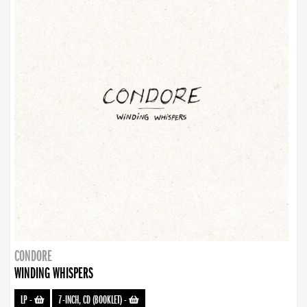
CONDORE
WINDING WHISPERS
LP
-
7-INCH, CD (BOOKLET)
-