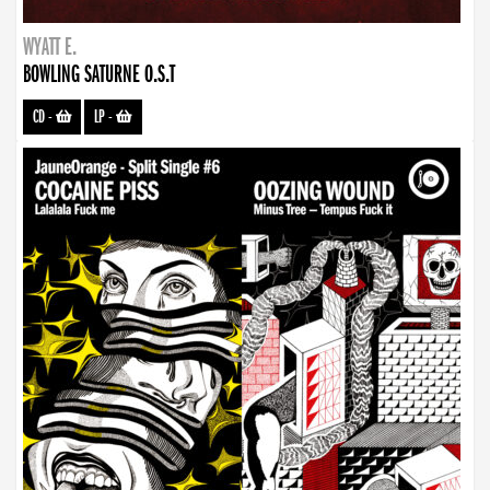
WYATT E.
BOWLING SATURNE O.S.T
CD
-
LP
-