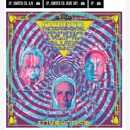
LP, LIMITED ED. A/B
-
LP, LIMITED ED. BLUE SKY
-
LP
-