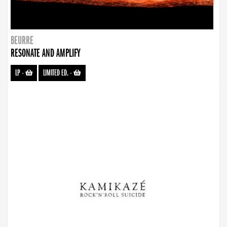
BEURRE
RESONATE AND AMPLIFY
LP
-
LIMITED ED.
-