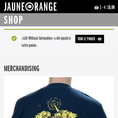
1
- € 18,00
JAUNE ORANGE
SHOP
«Life Without Adrenaline» a été ajouté à
VOIR LE PANIER
-
votre panier.
MERCHANDISING