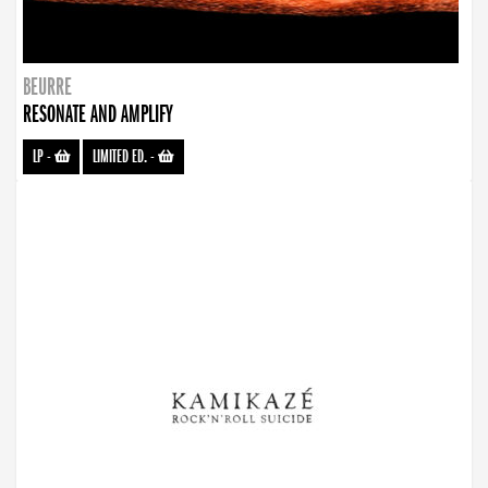
BEURRE
RESONATE AND AMPLIFY
LP
-
LIMITED ED.
-