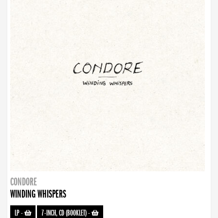
CONDORE
WINDING WHISPERS
LP
-
7-INCH, CD (BOOKLET)
-