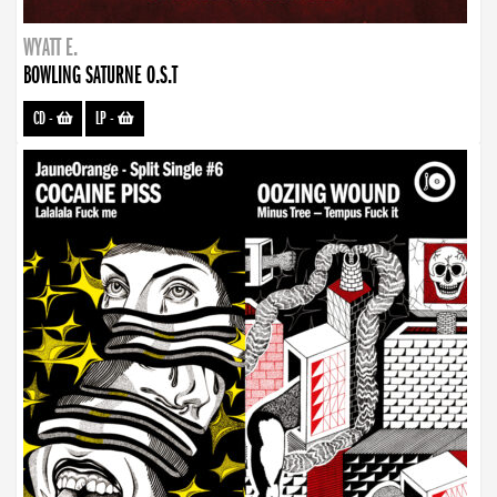
WYATT E.
BOWLING SATURNE O.S.T
CD
-
LP
-