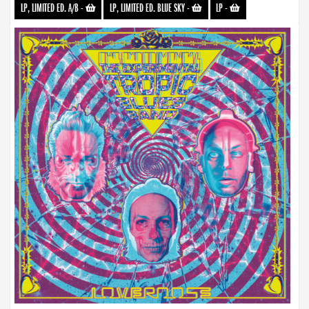
LP, LIMITED ED. A/B
-
LP, LIMITED ED. BLUE SKY
-
LP
-