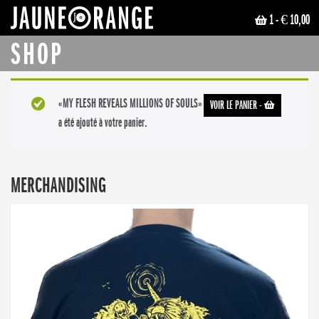
1
- € 10,00
JAUNE ORANGE
SHOP
«MY FLESH REVEALS MILLIONS OF SOULS»
VOIR LE PANIER
-
a été ajouté à votre panier.
MERCHANDISING