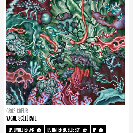
GROS COEUR
VAGUE SCÉLÉRATE
LP, LIMITED ED. A/B
-
LP, LIMITED ED. BLUE SKY
-
LP
-