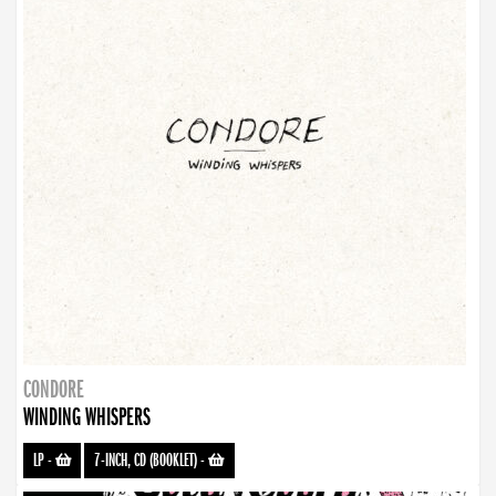
CONDORE
WINDING WHISPERS
LP
-
7-INCH, CD (BOOKLET)
-