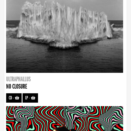
ULTRAPHALLUS
NO CLOSURE
CD
-
LP
-