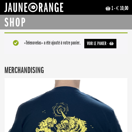
1
- € 10,00
JAUNE ORANGE
SHOP
«Telenovelas» a été ajouté à votre panier.
VOIR LE PANIER
-
MERCHANDISING