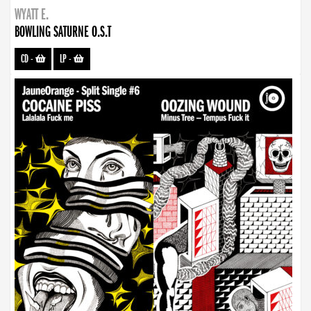
WYATT E.
BOWLING SATURNE O.S.T
CD
-
LP
-