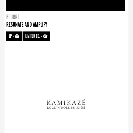
BEURRE
RESONATE AND AMPLIFY
LP
-
LIMITED ED.
-