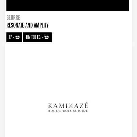
BEURRE
RESONATE AND AMPLIFY
LP
-
LIMITED ED.
-