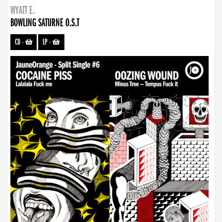
WYATT E.
BOWLING SATURNE O.S.T
CD
-
LP
-