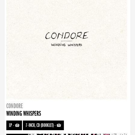
CONDORE
WINDING WHISPERS
LP
-
7-INCH, CD (BOOKLET)
-