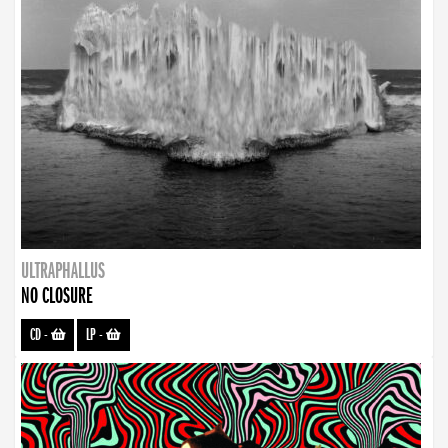
ULTRAPHALLUS
NO CLOSURE
CD
-
LP
-