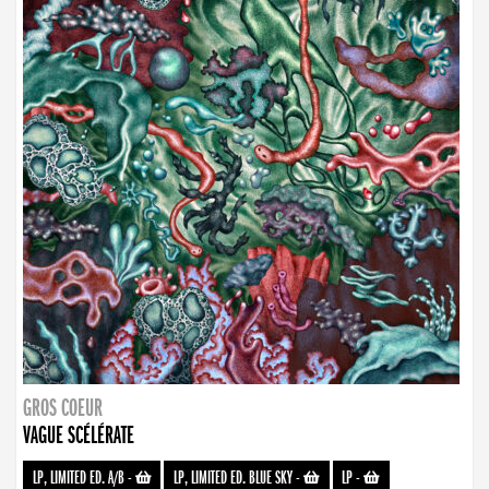
GROS COEUR
VAGUE SCÉLÉRATE
LP, LIMITED ED. A/B
-
LP, LIMITED ED. BLUE SKY
-
LP
-