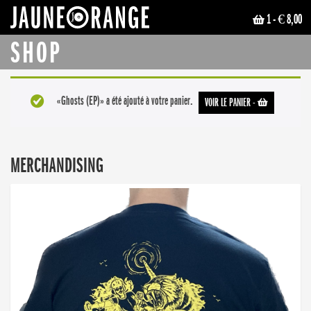
1
- € 8,00
JAUNE ORANGE
SHOP
«Ghosts (EP)» a été ajouté à votre panier.
VOIR LE PANIER
-
MERCHANDISING