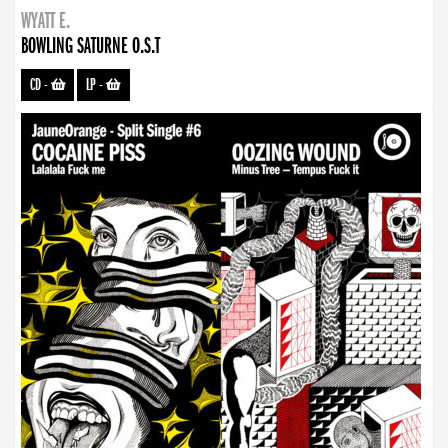
WYATT E.
BOWLING SATURNE O.S.T
CD
-
LP
-