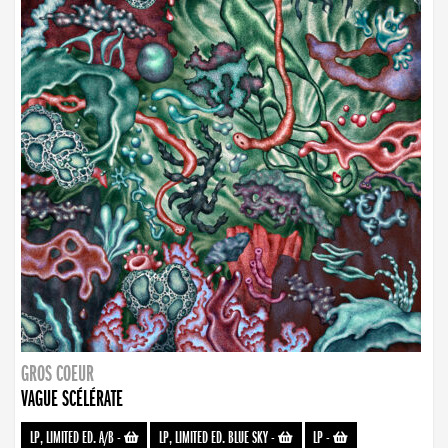
GROS COEUR
VAGUE SCÉLÉRATE
LP, LIMITED ED. A/B
-
LP, LIMITED ED. BLUE SKY
-
LP
-