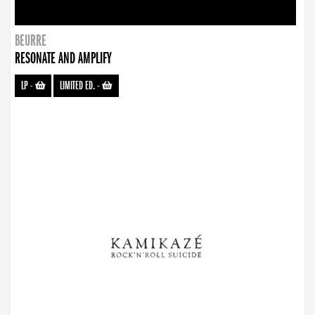
BEURRE
RESONATE AND AMPLIFY
LP
-
LIMITED ED.
-