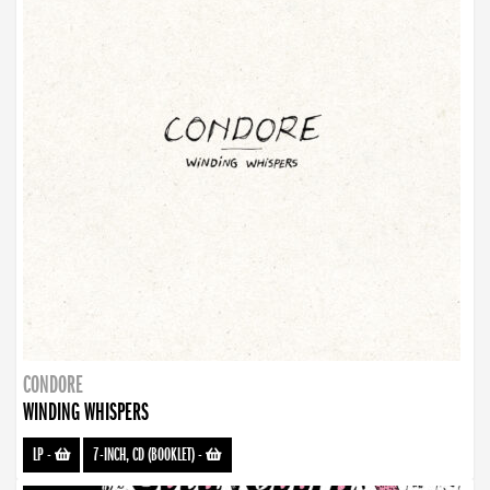
CONDORE
WINDING WHISPERS
LP
-
7-INCH, CD (BOOKLET)
-