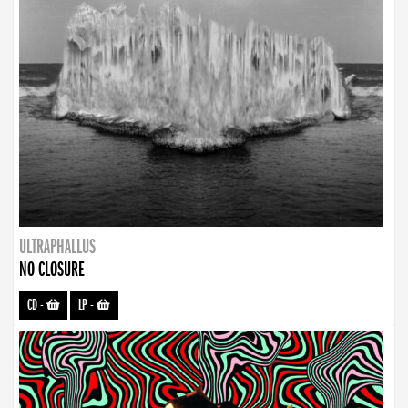
ULTRAPHALLUS
NO CLOSURE
CD
-
LP
-