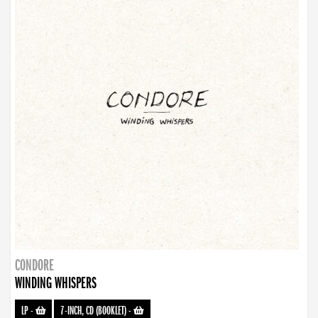
CONDORE
WINDING WHISPERS
LP
-
7-INCH, CD (BOOKLET)
-