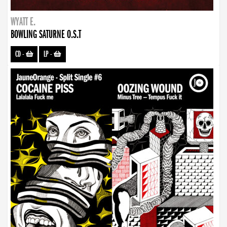
WYATT E.
BOWLING SATURNE O.S.T
CD
-
LP
-