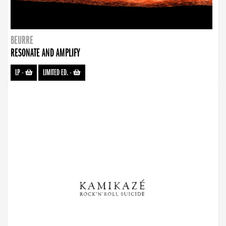
BEURRE
RESONATE AND AMPLIFY
LP
-
LIMITED ED.
-