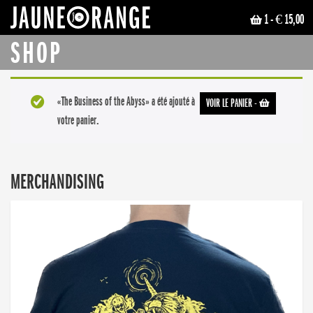
1
- € 15,00
JAUNE ORANGE
SHOP
«The Business of the Abyss» a été ajouté à
VOIR LE PANIER
-
votre panier.
MERCHANDISING