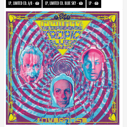
LP, LIMITED ED. A/B
-
LP, LIMITED ED. BLUE SKY
-
LP
-