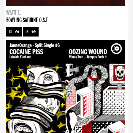
WYATT E.
BOWLING SATURNE O.S.T
CD
-
LP
-