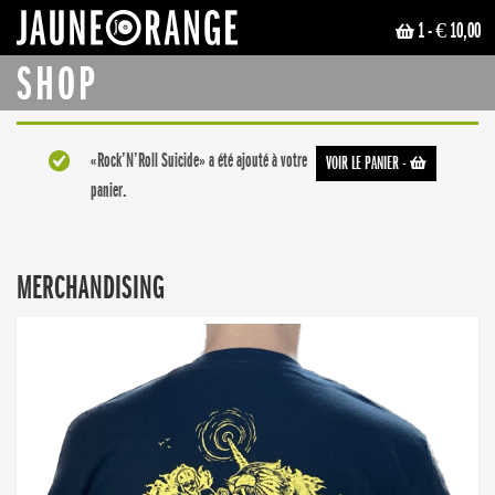
1
- € 10,00
JAUNE ORANGE
SHOP
«Rock’N’Roll Suicide» a été ajouté à votre
VOIR LE PANIER
-
panier.
MERCHANDISING