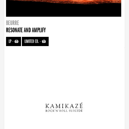
BEURRE
RESONATE AND AMPLIFY
LP
-
LIMITED ED.
-