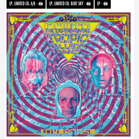
LP, LIMITED ED. A/B
-
LP, LIMITED ED. BLUE SKY
-
LP
-