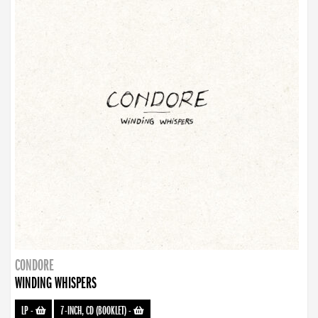
CONDORE
WINDING WHISPERS
LP
-
7-INCH, CD (BOOKLET)
-