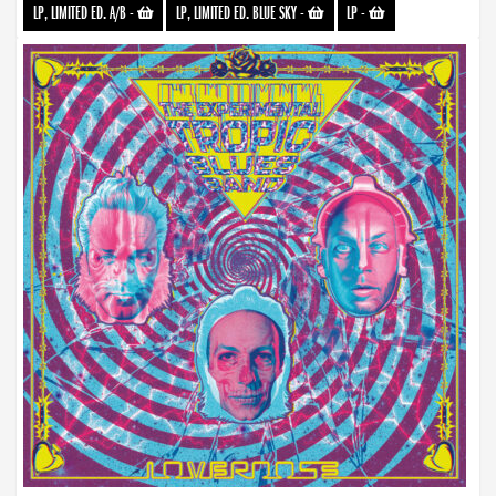
LP, LIMITED ED. A/B
-
LP, LIMITED ED. BLUE SKY
-
LP
-