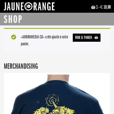
1
- € 10,00
JAUNE ORANGE
SHOP
«ANDROMEDIA CD» a été ajouté à votre
VOIR LE PANIER
-
panier.
MERCHANDISING