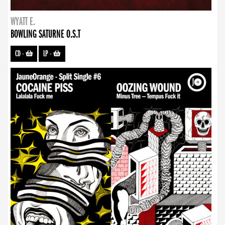
WYATT E.
BOWLING SATURNE O.S.T
CD
-
LP
-