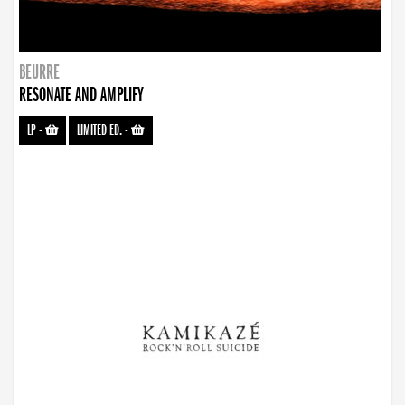
BEURRE
RESONATE AND AMPLIFY
LP
-
LIMITED ED.
-