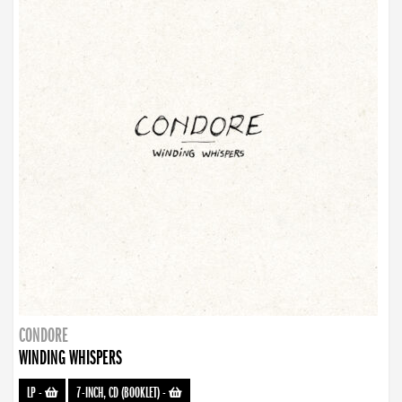
CONDORE
WINDING WHISPERS
LP
-
7-INCH, CD (BOOKLET)
-