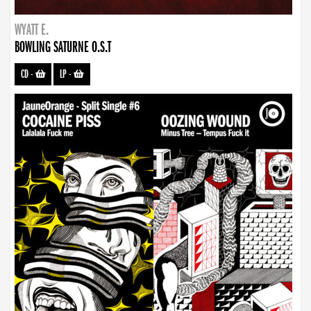
WYATT E.
BOWLING SATURNE O.S.T
CD
-
LP
-