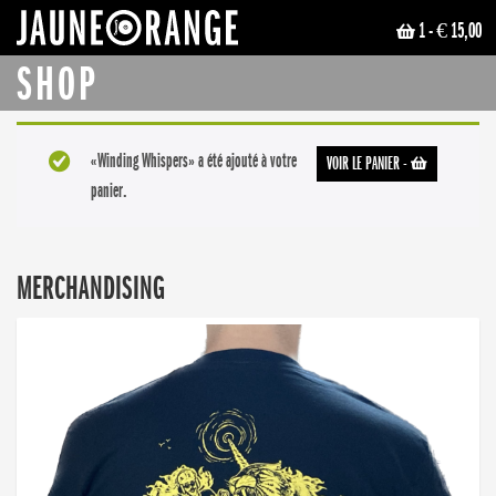
1
- € 15,00
JAUNE ORANGE
SHOP
«Winding Whispers» a été ajouté à votre
VOIR LE PANIER
-
panier.
MERCHANDISING