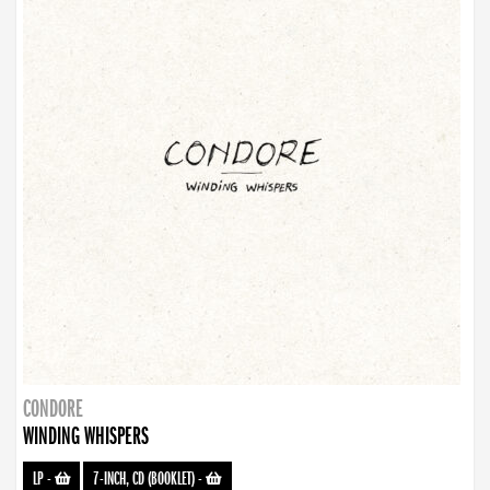
CONDORE
WINDING WHISPERS
LP
-
7-INCH, CD (BOOKLET)
-