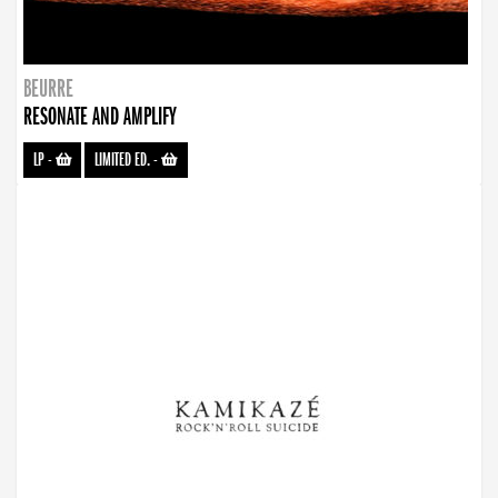
BEURRE
RESONATE AND AMPLIFY
LP
-
LIMITED ED.
-