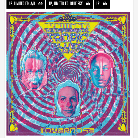
LP, LIMITED ED. A/B
-
LP, LIMITED ED. BLUE SKY
-
LP
-