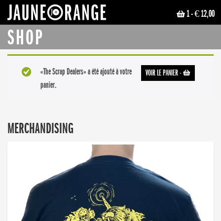
1
- € 12,00
JAUNE ORANGE
SHOP
«The Scrap Dealers» a été ajouté à votre
VOIR LE PANIER
-
panier.
MERCHANDISING