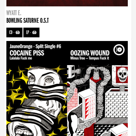
WYATT E.
BOWLING SATURNE O.S.T
CD
-
LP
-