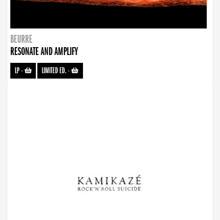
BEURRE
RESONATE AND AMPLIFY
LP
-
LIMITED ED.
-