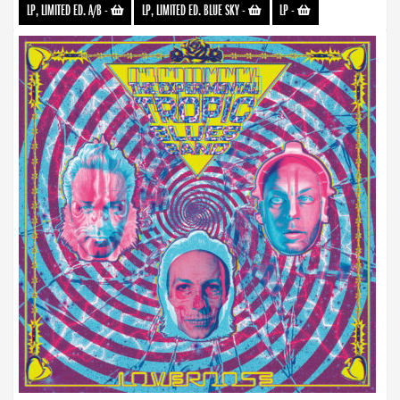
LP, LIMITED ED. A/B
-
LP, LIMITED ED. BLUE SKY
-
LP
-