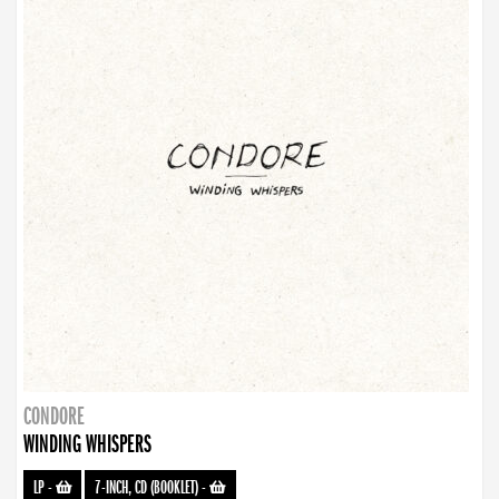
CONDORE
WINDING WHISPERS
LP
-
7-INCH, CD (BOOKLET)
-