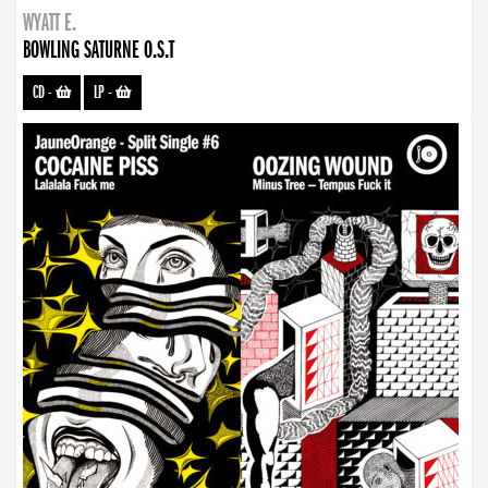
WYATT E.
BOWLING SATURNE O.S.T
CD
-
LP
-