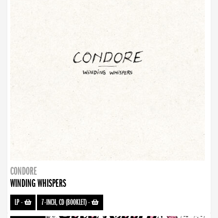
CONDORE
WINDING WHISPERS
LP
-
7-INCH, CD (BOOKLET)
-