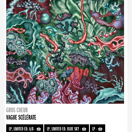
GROS COEUR
VAGUE SCÉLÉRATE
LP, LIMITED ED. A/B
-
LP, LIMITED ED. BLUE SKY
-
LP
-