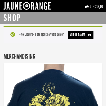
1
- € 12,00
JAUNE ORANGE
SHOP
«No Closure» a été ajouté à votre panier.
VOIR LE PANIER
-
MERCHANDISING