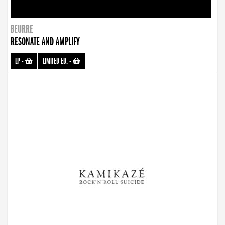
BEURRE
RESONATE AND AMPLIFY
LP
-
LIMITED ED.
-