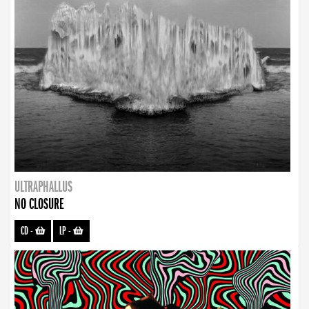
ULTRAPHALLUS
NO CLOSURE
CD
-
LP
-