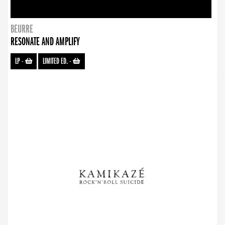
BEURRE
RESONATE AND AMPLIFY
LP
-
LIMITED ED.
-