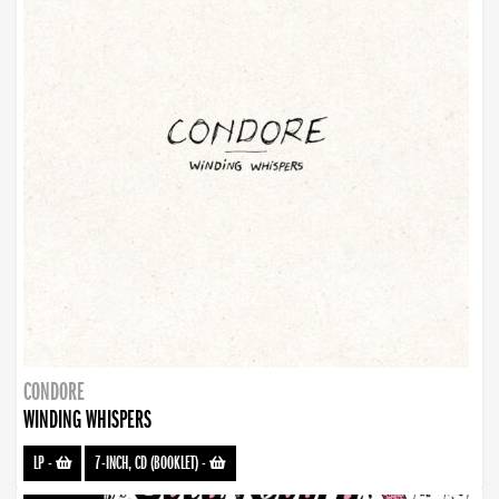
CONDORE
WINDING WHISPERS
LP
-
7-INCH, CD (BOOKLET)
-