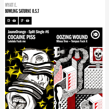
WYATT E.
BOWLING SATURNE O.S.T
CD
-
LP
-