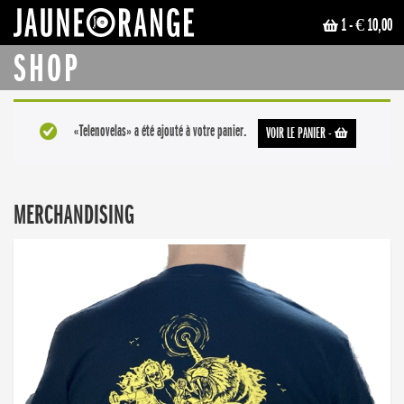
1
- € 10,00
JAUNE ORANGE
SHOP
«Telenovelas» a été ajouté à votre panier.
VOIR LE PANIER
-
MERCHANDISING