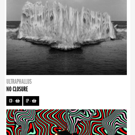
ULTRAPHALLUS
NO CLOSURE
CD
-
LP
-