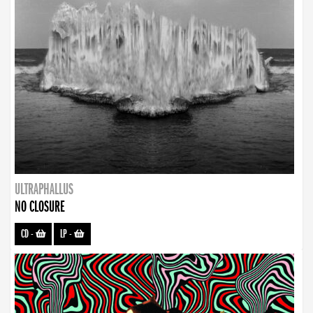
ULTRAPHALLUS
NO CLOSURE
CD
-
LP
-