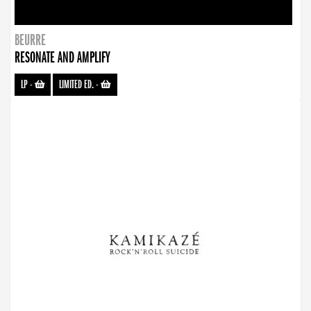
BEURRE
RESONATE AND AMPLIFY
LP
-
LIMITED ED.
-