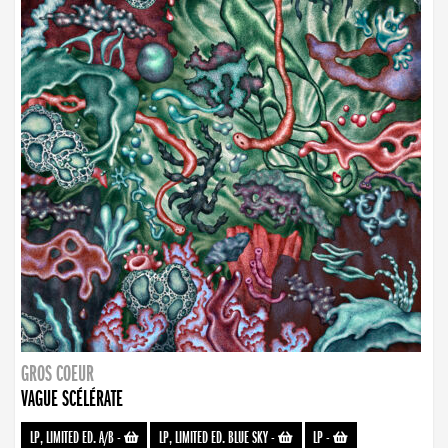
GROS COEUR
VAGUE SCÉLÉRATE
LP, LIMITED ED. A/B
-
LP, LIMITED ED. BLUE SKY
-
LP
-