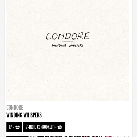
CONDORE
WINDING WHISPERS
LP
-
7-INCH, CD (BOOKLET)
-