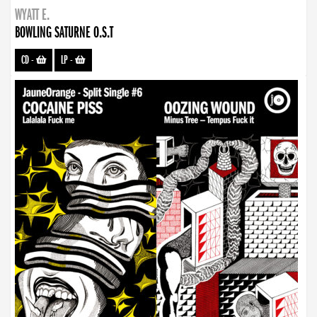
WYATT E.
BOWLING SATURNE O.S.T
CD
-
LP
-