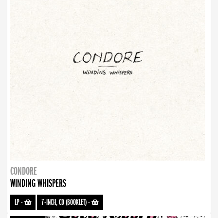
CONDORE
WINDING WHISPERS
LP
-
7-INCH, CD (BOOKLET)
-