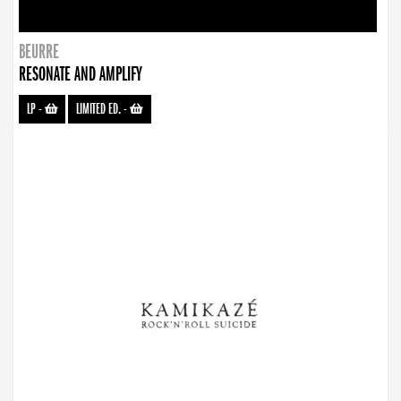
BEURRE
RESONATE AND AMPLIFY
LP
-
LIMITED ED.
-