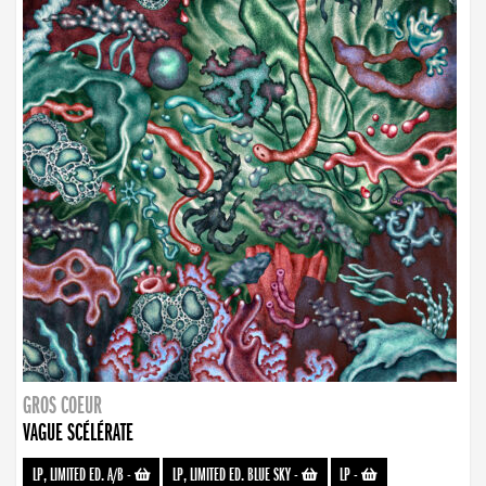
GROS COEUR
VAGUE SCÉLÉRATE
LP, LIMITED ED. A/B
-
LP, LIMITED ED. BLUE SKY
-
LP
-