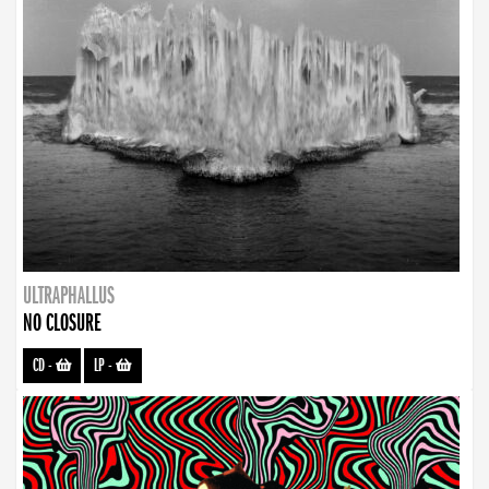
ULTRAPHALLUS
NO CLOSURE
CD
-
LP
-