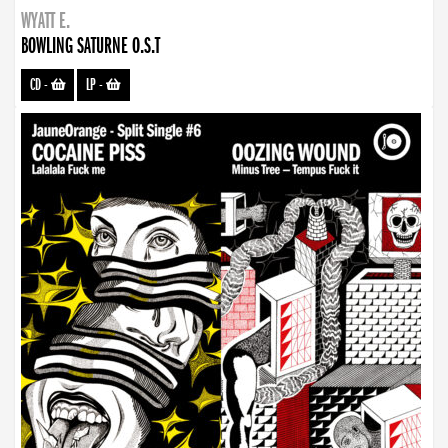
WYATT E.
BOWLING SATURNE O.S.T
CD
-
LP
-