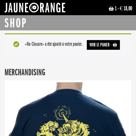
1
- € 18,00
JAUNE ORANGE
SHOP
«No Closure» a été ajouté à votre panier.
VOIR LE PANIER
-
MERCHANDISING