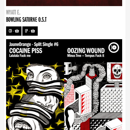
WYATT E.
BOWLING SATURNE O.S.T
CD
-
LP
-