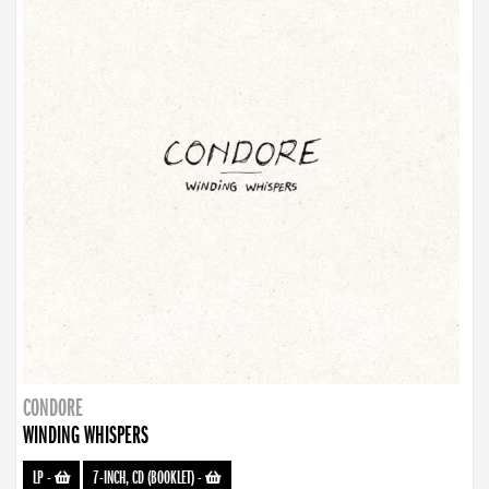
CONDORE
WINDING WHISPERS
LP
-
7-INCH, CD (BOOKLET)
-