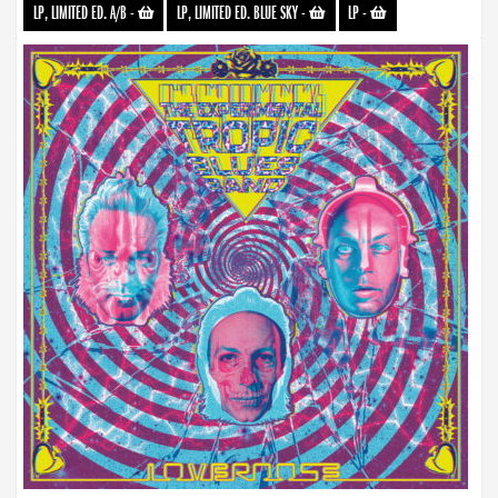
LP, LIMITED ED. A/B
-
LP, LIMITED ED. BLUE SKY
-
LP
-