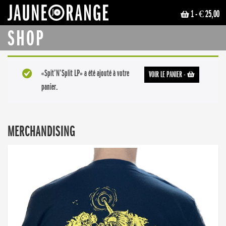
1
- € 25,00
JAUNE ORANGE
SHOP
«Spit’N’Split LP» a été ajouté à votre
VOIR LE PANIER
-
panier.
MERCHANDISING