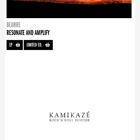
BEURRE
RESONATE AND AMPLIFY
LP
-
LIMITED ED.
-