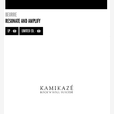
BEURRE
RESONATE AND AMPLIFY
LP
-
LIMITED ED.
-