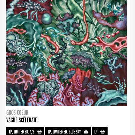
GROS COEUR
VAGUE SCÉLÉRATE
LP, LIMITED ED. A/B
-
LP, LIMITED ED. BLUE SKY
-
LP
-