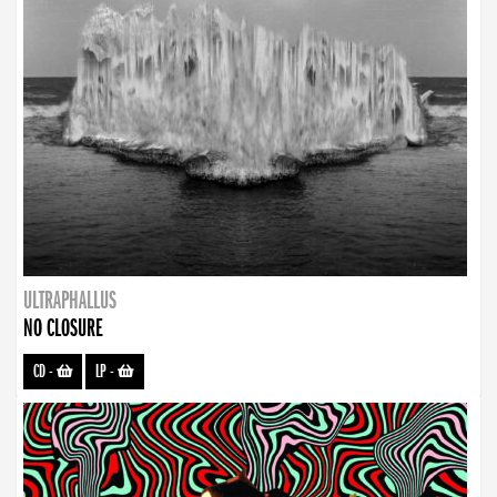
ULTRAPHALLUS
NO CLOSURE
CD
-
LP
-