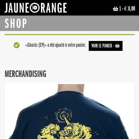
1
- € 8,00
JAUNE ORANGE
SHOP
«Ghosts (EP)» a été ajouté à votre panier.
VOIR LE PANIER
-
MERCHANDISING