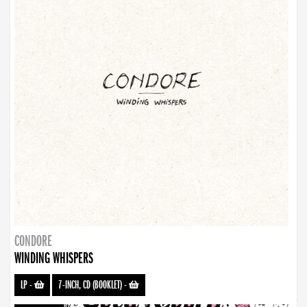
CONDORE
WINDING WHISPERS
LP
-
7-INCH, CD (BOOKLET)
-