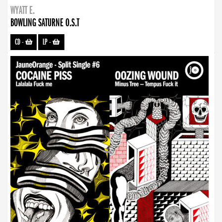
WYATT E.
BOWLING SATURNE O.S.T
CD
-
LP
-