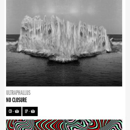
ULTRAPHALLUS
NO CLOSURE
CD
-
LP
-