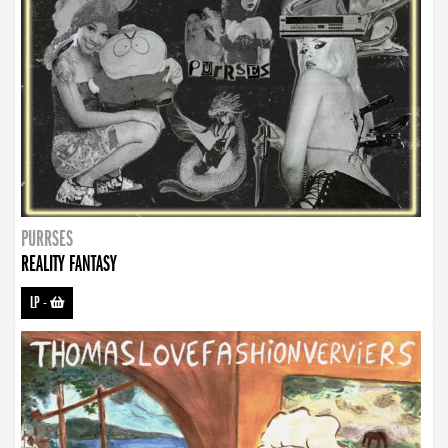
PURRSES
REALITY FANTASY
LP
-