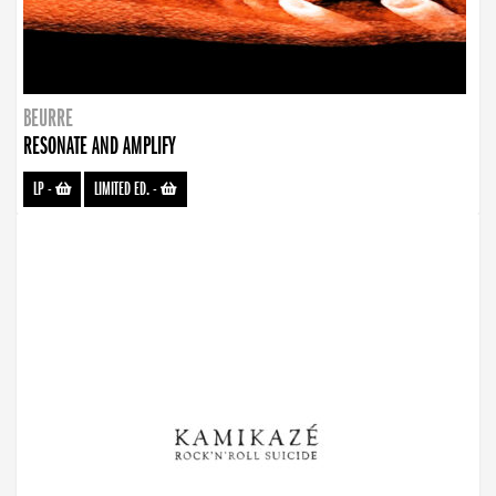
BEURRE
RESONATE AND AMPLIFY
LP
-
LIMITED ED.
-