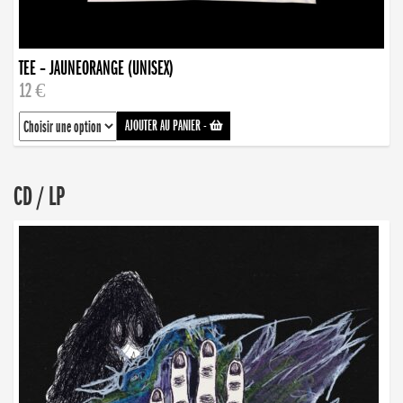
TEE – JAUNEORANGE (UNISEX)
12 €
AJOUTER AU PANIER
-
CD / LP