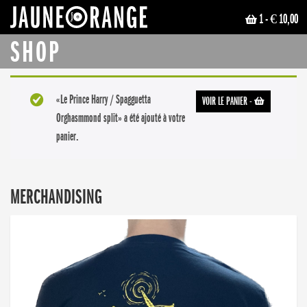
1
- € 10,00
JAUNE ORANGE
SHOP
«Le Prince Harry / Spagguetta
VOIR LE PANIER
-
Orghasmmond split» a été ajouté à votre
panier.
MERCHANDISING