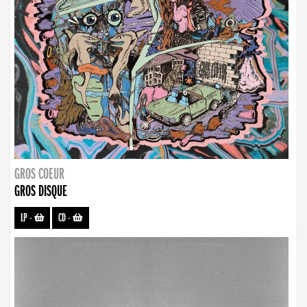
GROS COEUR
GROS DISQUE
LP
-
CD
-