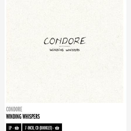
CONDORE
WINDING WHISPERS
LP
-
7-INCH, CD (BOOKLET)
-