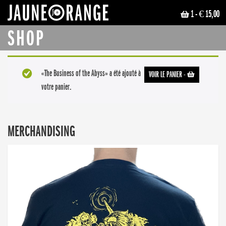
1
- € 15,00
JAUNE ORANGE
SHOP
«The Business of the Abyss» a été ajouté à
VOIR LE PANIER
-
votre panier.
MERCHANDISING