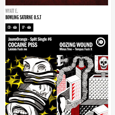
WYATT E.
BOWLING SATURNE O.S.T
CD
-
LP
-