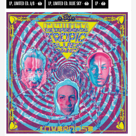
LP, LIMITED ED. A/B
-
LP, LIMITED ED. BLUE SKY
-
LP
-