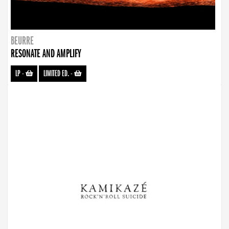
BEURRE
RESONATE AND AMPLIFY
LP
-
LIMITED ED.
-