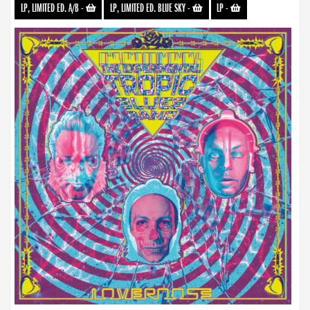
LP, LIMITED ED. A/B
-
LP, LIMITED ED. BLUE SKY
-
LP
-