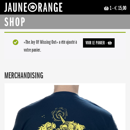
1
- € 15,00
JAUNE ORANGE
SHOP
«The Joy Of Missing Out» a été ajouté à
VOIR LE PANIER
-
votre panier.
MERCHANDISING