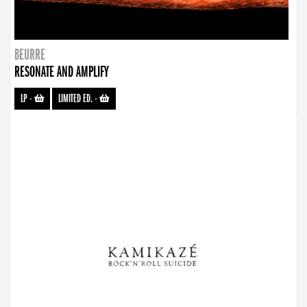
BEURRE
RESONATE AND AMPLIFY
LP
-
LIMITED ED.
-