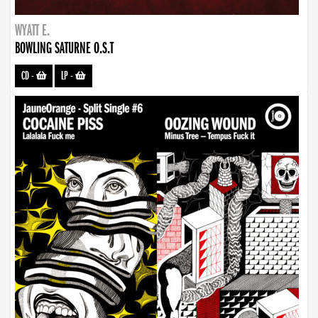
WYATT E.
BOWLING SATURNE O.S.T
CD
-
LP
-