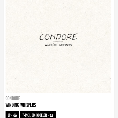
CONDORE
WINDING WHISPERS
LP
-
7-INCH, CD (BOOKLET)
-